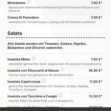
Minestrone
i
7,50 €*
klassischer italienischer Gemüseeintopf mit frischen Kräutern und
Olivenöl
Crema Di Pomodoro
7,50 €*
aromatische Tomatensuppe, cremig und mit Kräutern verfeinert
Salate
Alle Salate werden mit Tomaten, Gurken, Paprika,
Balsamico und Olivenöl zubereitet.
Insalata Mista
i
7,50 €*
saisonaler gemischter Salat, abgerundet mit unserem Hausdressing
Insalata con Straccetti di Manzo
i
16,50 €*
frischer Salat mit gebratenen Rinderfiletstreifen
Insalata Capricciosa
i
11,50 €*
gemischte Salatkomposition mit Tomaten, Gurken, Paprika,
Thunfisch, Zwiebeln
Insalata con Tacchino e Funghi
i
12,50 €*
frischer Salat mit zarter Pute und Champignons
Insalata con Salmone e Gamberi
i
17,90 €*