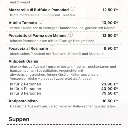
und Olivenöl
Mozzarella di Buffula e Pomodori
i
12,50 €*
Büffelmozzarella auf Rucola mit Tomaten
Vitello Tonnato
i
13,90 €*
zartes Kalbfleisch in cremiger Thunfischsauce, garniert mit Kapern
Prosciutto di Parma con Melone
i
13,50 €*
feinster Parmaschinken trifft auf saftige Honigmelone
Focaccia al Rosmarin
i
8,90 €*
ofenfrisches Pizzabrot mit Rosmarin, Olivenöl und Meersalz
Antipasti Gianni
eine exklusive Auswahl unserer besten, frischen, mediterranen und
hausgemachten Spezialitäten. Angerichtet mit
abwechslungsreichen, feinen Köstlichkeiten aus unserer
Vorspeisenküche – Liebevoll zubereitet als Antipasti
in für 2 Personen
23,90 €*
in für 4 Personen
43,90 €*
in für 8 Personen
79,50 €*
Antipasto Misto
16,50 €*
klassische Auswahl aus verschiedenen italienischen Spezialitäten
Suppen