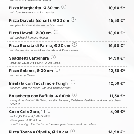
Pizza Margherita, Ø 30 cm
i
10,90 €*
mit Tomatensauce und Mozzarella
Pizza Diavola (scharf), Ø 30 cm
i
15,50 €*
mit pikanter Salami, Rucola und Peperoni
Pizza Hawaii, Ø 30 cm
i
13,90 €*
mit Kochschinken und Ananas
Pizza Burrata di Parma, Ø 30 cm
i
16,90 €*
mit Rucola, Parmaschinken, Burrata und Pinienkernen
Spaghetti Carbonara
i
14,90 €*
cremige Sauce mit Sahne, Ei und Speck
Pizza Salame, Ø 30 cm
i
12,50 €*
mit würziger Salami
Insalata con Tacchino e Funghi
i
12,50 €*
frischer Salat mit zarter Pute und Champignons
Bruschetta con Buffula, 4 Stück
i
11,50 €*
knuspriges Brot mit Büffelmozzarella, Tomaten, Zwiebeln, Basilikum und aromatischem
Olivenöl
Coca Cola Zero, 1 l
i
4,05 €*
inkl. 0,15 € Pfand / MEHRWEG
Grundpreis: 4,05 €/Liter
• koffeinhaltig - Für Kinder und schwangere Frauen nicht empfohlen
Pizza Tonno e Cipolle, Ø 30 cm
i
14,90 €*